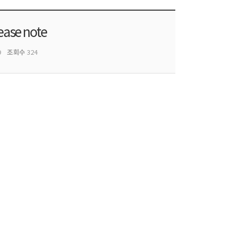
ease note
조회수
9
324