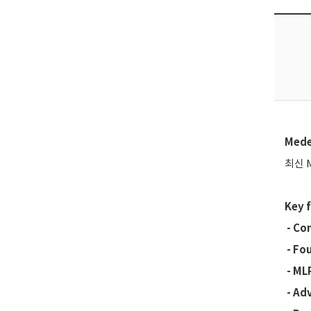
Mede
최신 
Key f
- Co
- Fo
- ML
- Ad