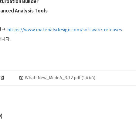
turbation Builder
hanced Analysis Tools
크:
https://www.materialsdesign.com/software-releases
니다.
파일
WhatsNew_MedeA_3.12.pdf
(1.8 MB)
0
)