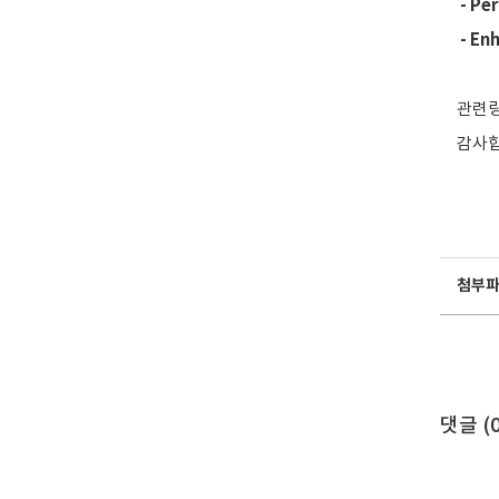
- Per
- En
관련링
감사합
첨부
댓글 (