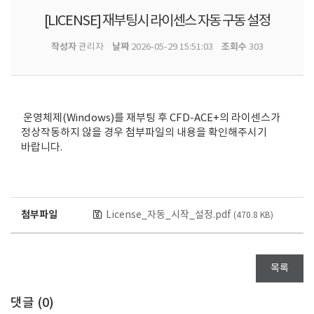
[LICENSE] 재부팅시 라이센스 자동 구동 설정
작성자
날짜
조회수
관리자
2026-05-29 15:51:03
303
운영체제(Windows)를 재부팅 후 CFD-ACE+의 라이센스가
정상작동하지 않을 경우 첨부파일의 내용을 확인해주시기
바랍니다.
첨부파일
License_자동_시작_설정.pdf
(470.8 KB)
목록
댓글 (
0
)