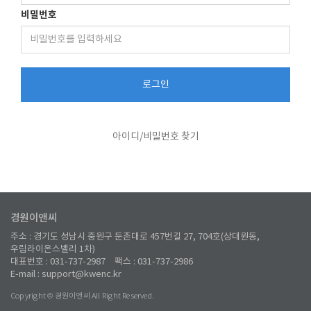
비밀번호
로그인
아이디/비밀번호 찾기
경원이앤씨
주소 : 경기도 성남시 중원구 둔촌대로 457번길 27, 704호(상대원동,
우림라이온스밸리 1차)
대표번호 : 031-737-2987
팩스 : 031-737-2986
E-mail : support@kwenc.kr
Copyright © 경원이앤씨 All Right Reserved.